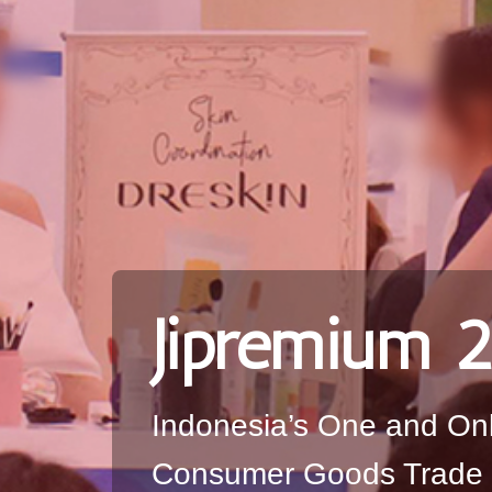
Jipremium 
Indonesia’s One and On
Consumer Goods Trade