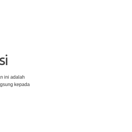
si
 ini adalah
angsung kepada