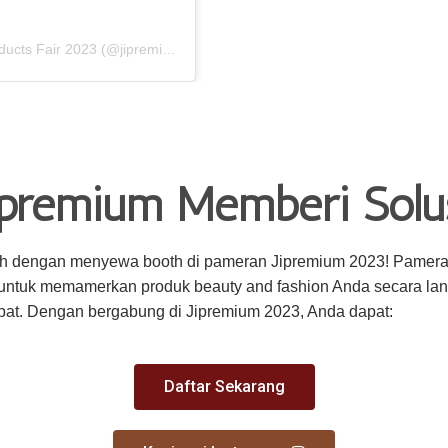
A post shared by Jakarta International Premium Products Fair 2023 (@jipremium.id)
ipremium Memberi Solu
ah dengan menyewa booth di pameran Jipremium 2023! Pameran
k untuk memamerkan produk beauty and fashion Anda secara l
pat. Dengan bergabung di Jipremium 2023, Anda dapat:
Daftar Sekarang