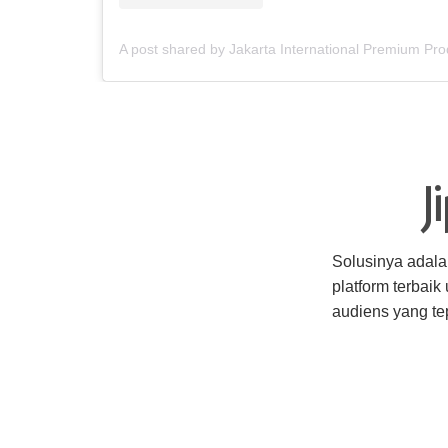
J
Solusinya adal
platform terbai
audiens yang te